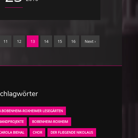
11
12
13
14
15
16
Next ›
chlagwörter
3.BOBENHEIM-ROXHEIMER LESEGÄRTEN
BANDPROJEKTE
BOBENHEIM-ROXHEIM
CAROLA BIEHAL
CHOR
DER FLIEGENDE NIKOLAUS