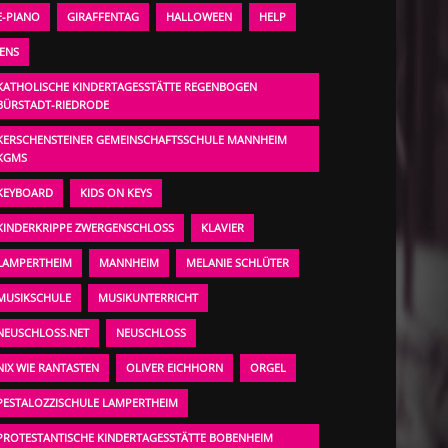
E-PIANO
GIRAFFENTAG
HALLOWEEN
HELP
JENS
KATHOLISCHE KINDERTAGESSTÄTTE REGENBOGEN
BÜRSTADT-RIEDRODE
KERSCHENSTEINER GEMEINSCHAFTSSCHULE MANNHEIM
KGMS
KEYBOARD
KIDS ON KEYS
KINDERKRIPPE ZWERGENSCHLOSS
KLAVIER
LAMPERTHEIM
MANNHEIM
MELANIE SCHLÜTER
MUSIKSCHULE
MUSIKUNTERRICHT
NEUSCHLOSS.NET
NEUSCHLOSS
NIX WIE RANTASTEN
OLIVER EICHHORN
ORGEL
PESTALOZZISCHULE LAMPERTHEIM
PROTESTANTISCHE KINDERTAGESSTÄTTE BOBENHEIM