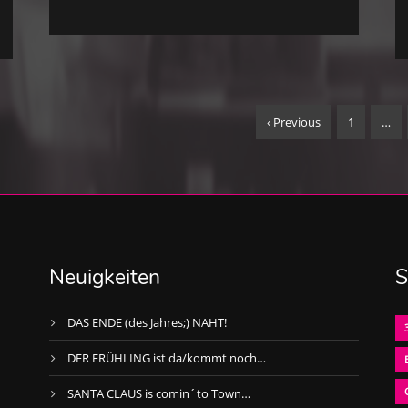
‹ Previous
1
…
Neuigkeiten
S
DAS ENDE (des Jahres;) NAHT!
DER FRÜHLING ist da/kommt noch…
SANTA CLAUS is comin´to Town…