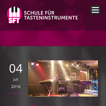
04
Juli
2016