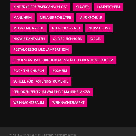
KINDERKRIPPE ZWERGENSCHLOSS
KLAVIER
LAMPERTHEIM
MANNHEIM
MELANIE SCHLÜTER
MUSIKSCHULE
MUSIKUNTERRICHT
NEUSCHLOSS.NET
NEUSCHLOSS
NIX WIE RANTASTEN
OLIVER EICHHORN
ORGEL
PESTALOZZISCHULE LAMPERTHEIM
PROTESTANTISCHE KINDERTAGESSTÄTTE BOBENHEIM ROXHEIM
ROCK THE CHURCH
ROXHEIM
SCHULE FÜR TASTENINSTRUMENTE
SENIOREN ZENTRUM WALDHOF MANNHEIM SZW
WEIHNACHTSBAUM
WEIHNACHTSMARKT
© SFT - Schule für Tasteninstrumente