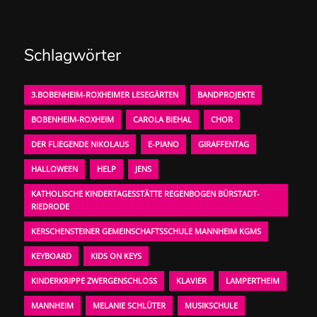
Schlagwörter
3.BOBENHEIM-ROXHEIMER LESEGÄRTEN
BANDPROJEKTE
BOBENHEIM-ROXHEIM
CAROLA BIEHAL
CHOR
DER FLIEGENDE NIKOLAUS
E-PIANO
GIRAFFENTAG
HALLOWEEN
HELP
JENS
KATHOLISCHE KINDERTAGESSTÄTTE REGENBOGEN BÜRSTADT-
RIEDRODE
KERSCHENSTEINER GEMEINSCHAFTSSCHULE MANNHEIM KGMS
KEYBOARD
KIDS ON KEYS
KINDERKRIPPE ZWERGENSCHLOSS
KLAVIER
LAMPERTHEIM
MANNHEIM
MELANIE SCHLÜTER
MUSIKSCHULE