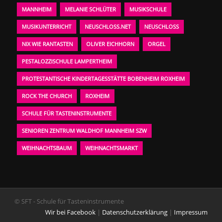
MANNHEIM
MELANIE SCHLÜTER
MUSIKSCHULE
MUSIKUNTERRICHT
NEUSCHLOSS.NET
NEUSCHLOSS
NIX WIE RANTASTEN
OLIVER EICHHORN
ORGEL
PESTALOZZISCHULE LAMPERTHEIM
PROTESTANTISCHE KINDERTAGESSTÄTTE BOBENHEIM ROXHEIM
ROCK THE CHURCH
ROXHEIM
SCHULE FÜR TASTENINSTRUMENTE
SENIOREN ZENTRUM WALDHOF MANNHEIM SZW
WEIHNACHTSBAUM
WEIHNACHTSMARKT
© SFT - Schule für Tasteninstrumente
Wir bei Facebook
|
Datenschutzerklärung
|
Impressum