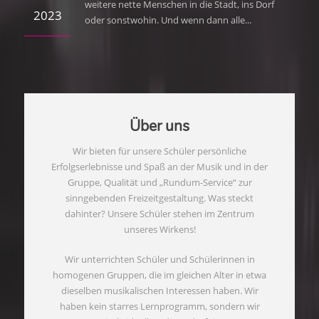
weitere nette Menschen in die Stadt, ins Dorf
2023
oder sonstwohin. Und wenn dann alle...
Über uns
Wir bieten für unsere Schüler persönliche
Erfolgserlebnisse und Spaß an der Musik und in der
Gruppe, Qualität und „Rundum-Service“ zur
sinngebenden Freizeitgestaltung. Was steckt
dahinter? Unsere Schüler stehen im Zentrum
unseres Wirkens!
Wir unterrichten Schüler und Schülerinnen in
homogenen Gruppen, die im gleichen Alter in etwa
dieselben musikalischen Interessen haben. Wir
haben kein starres Lernprogramm, sondern wir