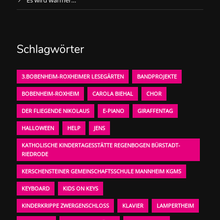
Es wird wärmer…
Schlagwörter
3.BOBENHEIM-ROXHEIMER LESEGÄRTEN
BANDPROJEKTE
BOBENHEIM-ROXHEIM
CAROLA BIEHAL
CHOR
DER FLIEGENDE NIKOLAUS
E-PIANO
GIRAFFENTAG
HALLOWEEN
HELP
JENS
KATHOLISCHE KINDERTAGESSTÄTTE REGENBOGEN BÜRSTADT-
RIEDRODE
KERSCHENSTEINER GEMEINSCHAFTSSCHULE MANNHEIM KGMS
KEYBOARD
KIDS ON KEYS
KINDERKRIPPE ZWERGENSCHLOSS
KLAVIER
LAMPERTHEIM