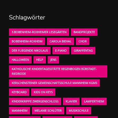
Schlagwörter
3.BOBENHEIM-ROXHEIMER LESEGÄRTEN
BANDPROJEKTE
BOBENHEIM-ROXHEIM
CAROLA BIEHAL
CHOR
DER FLIEGENDE NIKOLAUS
E-PIANO
GIRAFFENTAG
HALLOWEEN
HELP
JENS
KATHOLISCHE KINDERTAGESSTÄTTE REGENBOGEN BÜRSTADT-
RIEDRODE
KERSCHENSTEINER GEMEINSCHAFTSSCHULE MANNHEIM KGMS
KEYBOARD
KIDS ON KEYS
KINDERKRIPPE ZWERGENSCHLOSS
KLAVIER
LAMPERTHEIM
MANNHEIM
MELANIE SCHLÜTER
MUSIKSCHULE