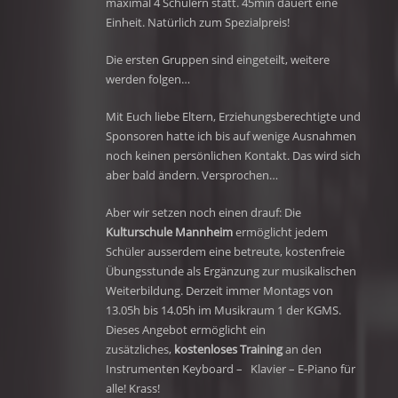
maximal 4 Schülern statt. 45min dauert eine
Einheit. Natürlich zum Spezialpreis!
Die ersten Gruppen sind eingeteilt, weitere
werden folgen…
Mit Euch liebe Eltern, Erziehungsberechtigte und
Sponsoren hatte ich bis auf wenige Ausnahmen
noch keinen persönlichen Kontakt. Das wird sich
aber bald ändern. Versprochen…
Aber wir setzen noch einen drauf: Die
Kulturschule Mannheim
ermöglicht jedem
Schüler ausserdem eine betreute, kostenfreie
Übungsstunde als Ergänzung zur musikalischen
Weiterbildung. Derzeit immer Montags von
13.05h bis 14.05h im Musikraum 1 der KGMS.
Dieses Angebot ermöglicht ein
zusätzliches,
kostenloses Training
an den
Instrumenten Keyboard – Klavier – E-Piano für
alle! Krass!