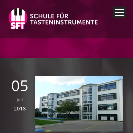
05
Juli
2018