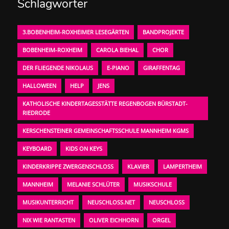
Schlagwörter
3.BOBENHEIM-ROXHEIMER LESEGÄRTEN
BANDPROJEKTE
BOBENHEIM-ROXHEIM
CAROLA BIEHAL
CHOR
DER FLIEGENDE NIKOLAUS
E-PIANO
GIRAFFENTAG
HALLOWEEN
HELP
JENS
KATHOLISCHE KINDERTAGESSTÄTTE REGENBOGEN BÜRSTADT-
RIEDRODE
KERSCHENSTEINER GEMEINSCHAFTSSCHULE MANNHEIM KGMS
KEYBOARD
KIDS ON KEYS
KINDERKRIPPE ZWERGENSCHLOSS
KLAVIER
LAMPERTHEIM
MANNHEIM
MELANIE SCHLÜTER
MUSIKSCHULE
MUSIKUNTERRICHT
NEUSCHLOSS.NET
NEUSCHLOSS
NIX WIE RANTASTEN
OLIVER EICHHORN
ORGEL