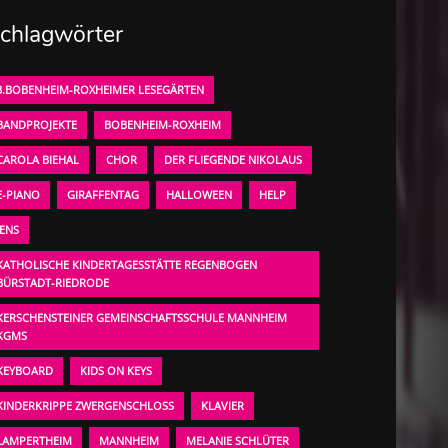
chlagwörter
3.BOBENHEIM-ROXHEIMER LESEGÄRTEN
BANDPROJEKTE
BOBENHEIM-ROXHEIM
CAROLA BIEHAL
CHOR
DER FLIEGENDE NIKOLAUS
E-PIANO
GIRAFFENTAG
HALLOWEEN
HELP
JENS
KATHOLISCHE KINDERTAGESSTÄTTE REGENBOGEN
BÜRSTADT-RIEDRODE
KERSCHENSTEINER GEMEINSCHAFTSSCHULE MANNHEIM
KGMS
KEYBOARD
KIDS ON KEYS
KINDERKRIPPE ZWERGENSCHLOSS
KLAVIER
LAMPERTHEIM
MANNHEIM
MELANIE SCHLÜTER