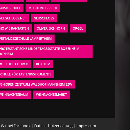
MUSIKSCHULE
MUSIKUNTERRICHT
NEUSCHLOSS.NET
NEUSCHLOSS
NIX WIE RANTASTEN
OLIVER EICHHORN
ORGEL
PESTALOZZISCHULE LAMPERTHEIM
PROTESTANTISCHE KINDERTAGESSTÄTTE BOBENHEIM
ROXHEIM
ROCK THE CHURCH
ROXHEIM
SCHULE FÜR TASTENINSTRUMENTE
SENIOREN ZENTRUM WALDHOF MANNHEIM SZW
WEIHNACHTSBAUM
WEIHNACHTSMARKT
Wir bei Facebook
|
Datenschutzerklärung
|
Impressum