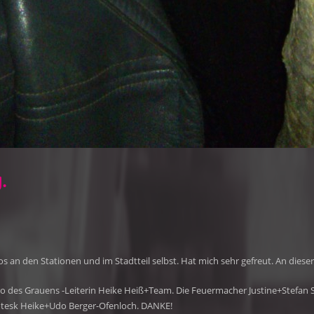
.
os an den Stationen und im Stadtteil selbst. Hat mich sehr gefreut. An dieser 
tro des Grauens -Leiterin Heike Heiß+Team. Die Feuermacher Justine+Stefan S
otesk Heike+Udo Berger-Ofenloch. DANKE!