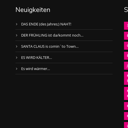
Neuigkeiten
S
DAS ENDE (des Jahres;) NAHT!
DER FRÜHLING ist da/kommt noch…
SANTA CLAUS is comin´to Town…
ES WIRD KÄLTER…
Es wird wärmer…