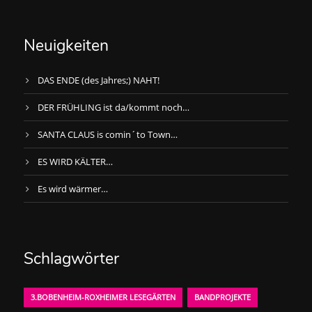
Neuigkeiten
DAS ENDE (des Jahres;) NAHT!
DER FRÜHLING ist da/kommt noch…
SANTA CLAUS is comin´to Town…
ES WIRD KÄLTER…
Es wird wärmer…
Schlagwörter
3.BOBENHEIM-ROXHEIMER LESEGÄRTEN
BANDPROJEKTE