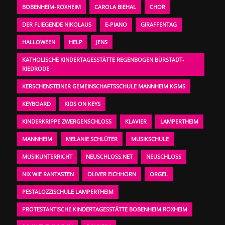
BOBENHEIM-ROXHEIM
CAROLA BIEHAL
CHOR
DER FLIEGENDE NIKOLAUS
E-PIANO
GIRAFFENTAG
HALLOWEEN
HELP
JENS
KATHOLISCHE KINDERTAGESSTÄTTE REGENBOGEN BÜRSTADT-
RIEDRODE
KERSCHENSTEINER GEMEINSCHAFTSSCHULE MANNHEIM KGMS
KEYBOARD
KIDS ON KEYS
KINDERKRIPPE ZWERGENSCHLOSS
KLAVIER
LAMPERTHEIM
MANNHEIM
MELANIE SCHLÜTER
MUSIKSCHULE
MUSIKUNTERRICHT
NEUSCHLOSS.NET
NEUSCHLOSS
NIX WIE RANTASTEN
OLIVER EICHHORN
ORGEL
PESTALOZZISCHULE LAMPERTHEIM
PROTESTANTISCHE KINDERTAGESSTÄTTE BOBENHEIM ROXHEIM