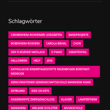
Schlagwörter
3.BOBENHEIM-ROXHEIMER LESEGÄRTEN
BANDPROJEKTE
BOBENHEIM-ROXHEIM
CAROLA BIEHAL
CHOR
DER FLIEGENDE NIKOLAUS
E-PIANO
GIRAFFENTAG
HALLOWEEN
HELP
JENS
KATHOLISCHE KINDERTAGESSTÄTTE REGENBOGEN BÜRSTADT-
RIEDRODE
KERSCHENSTEINER GEMEINSCHAFTSSCHULE MANNHEIM KGMS
KEYBOARD
KIDS ON KEYS
KINDERKRIPPE ZWERGENSCHLOSS
KLAVIER
LAMPERTHEIM
MANNHEIM
MELANIE SCHLÜTER
MUSIKSCHULE