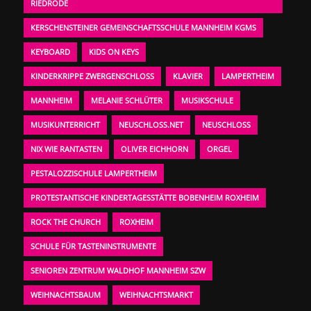
RIEDRODE
KERSCHENSTEINER GEMEINSCHAFTSSCHULE MANNHEIM KGMS
KEYBOARD
KIDS ON KEYS
KINDERKRIPPE ZWERGENSCHLOSS
KLAVIER
LAMPERTHEIM
MANNHEIM
MELANIE SCHLÜTER
MUSIKSCHULE
MUSIKUNTERRICHT
NEUSCHLOSS.NET
NEUSCHLOSS
NIX WIE RANTASTEN
OLIVER EICHHORN
ORGEL
PESTALOZZISCHULE LAMPERTHEIM
PROTESTANTISCHE KINDERTAGESSTÄTTE BOBENHEIM ROXHEIM
ROCK THE CHURCH
ROXHEIM
SCHULE FÜR TASTENINSTRUMENTE
SENIOREN ZENTRUM WALDHOF MANNHEIM SZW
WEIHNACHTSBAUM
WEIHNACHTSMARKT