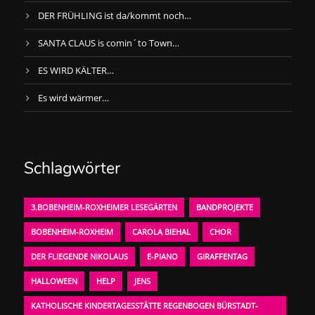
DER FRÜHLING ist da/kommt noch…
SANTA CLAUS is comin´to Town…
ES WIRD KÄLTER…
Es wird wärmer…
Schlagwörter
3.BOBENHEIM-ROXHEIMER LESEGÄRTEN
BANDPROJEKTE
BOBENHEIM-ROXHEIM
CAROLA BIEHAL
CHOR
DER FLIEGENDE NIKOLAUS
E-PIANO
GIRAFFENTAG
HALLOWEEN
HELP
JENS
KATHOLISCHE KINDERTAGESSTÄTTE REGENBOGEN BÜRSTADT-