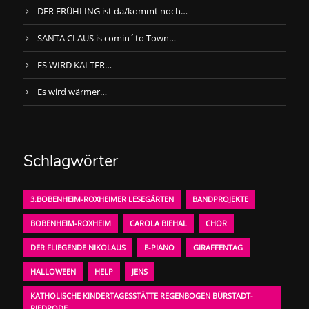
DER FRÜHLING ist da/kommt noch…
SANTA CLAUS is comin´to Town…
ES WIRD KÄLTER…
Es wird wärmer…
Schlagwörter
3.BOBENHEIM-ROXHEIMER LESEGÄRTEN
BANDPROJEKTE
BOBENHEIM-ROXHEIM
CAROLA BIEHAL
CHOR
DER FLIEGENDE NIKOLAUS
E-PIANO
GIRAFFENTAG
HALLOWEEN
HELP
JENS
KATHOLISCHE KINDERTAGESSTÄTTE REGENBOGEN BÜRSTADT-
RIEDRODE