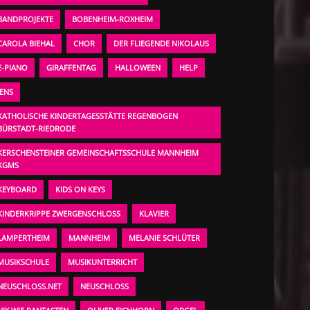
BANDPROJEKTE
BOBENHEIM-ROXHEIM
CAROLA BIEHAL
CHOR
DER FLIEGENDE NIKOLAUS
E-PIANO
GIRAFFENTAG
HALLOWEEN
HELP
JENS
KATHOLISCHE KINDERTAGESSTÄTTE REGENBOGEN
BÜRSTADT-RIEDRODE
KERSCHENSTEINER GEMEINSCHAFTSSCHULE MANNHEIM
KGMS
KEYBOARD
KIDS ON KEYS
KINDERKRIPPE ZWERGENSCHLOSS
KLAVIER
LAMPERTHEIM
MANNHEIM
MELANIE SCHLÜTER
MUSIKSCHULE
MUSIKUNTERRICHT
NEUSCHLOSS.NET
NEUSCHLOSS