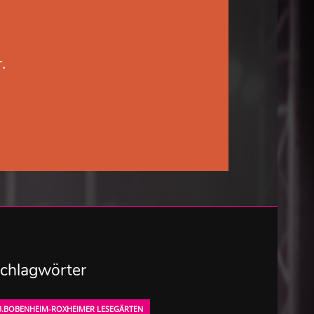
.
chlagwörter
3.BOBENHEIM-ROXHEIMER LESEGÄRTEN