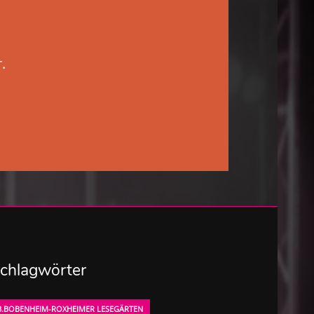
.
chlagwörter
3.BOBENHEIM-ROXHEIMER LESEGÄRTEN