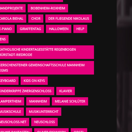
BANDPROJEKTE
BOBENHEIM-ROXHEIM
CAROLA BIEHAL
CHOR
DER FLIEGENDE NIKOLAUS
E-PIANO
GIRAFFENTAG
HALLOWEEN
HELP
JENS
KATHOLISCHE KINDERTAGESSTÄTTE REGENBOGEN
BÜRSTADT-RIEDRODE
KERSCHENSTEINER GEMEINSCHAFTSSCHULE MANNHEIM
KGMS
KEYBOARD
KIDS ON KEYS
KINDERKRIPPE ZWERGENSCHLOSS
KLAVIER
LAMPERTHEIM
MANNHEIM
MELANIE SCHLÜTER
MUSIKSCHULE
MUSIKUNTERRICHT
NEUSCHLOSS.NET
NEUSCHLOSS