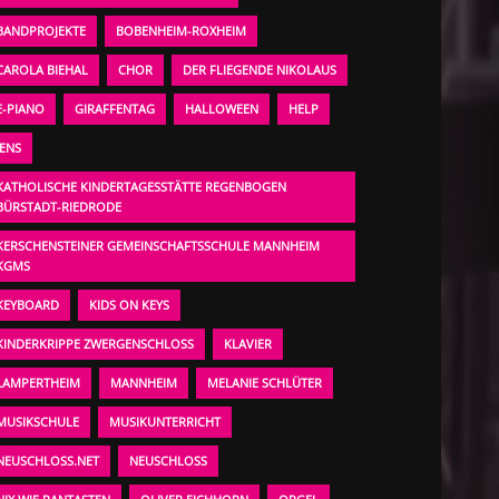
BANDPROJEKTE
BOBENHEIM-ROXHEIM
CAROLA BIEHAL
CHOR
DER FLIEGENDE NIKOLAUS
E-PIANO
GIRAFFENTAG
HALLOWEEN
HELP
JENS
KATHOLISCHE KINDERTAGESSTÄTTE REGENBOGEN
BÜRSTADT-RIEDRODE
KERSCHENSTEINER GEMEINSCHAFTSSCHULE MANNHEIM
KGMS
KEYBOARD
KIDS ON KEYS
KINDERKRIPPE ZWERGENSCHLOSS
KLAVIER
LAMPERTHEIM
MANNHEIM
MELANIE SCHLÜTER
MUSIKSCHULE
MUSIKUNTERRICHT
NEUSCHLOSS.NET
NEUSCHLOSS