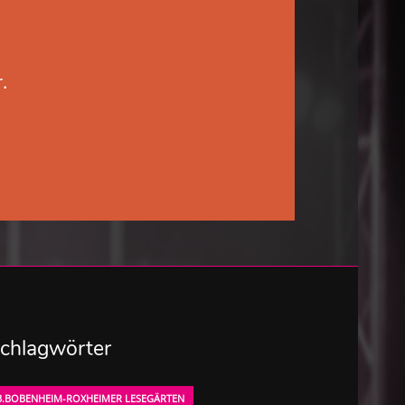
.
chlagwörter
3.BOBENHEIM-ROXHEIMER LESEGÄRTEN