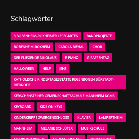
Schlagwörter
3.BOBENHEIM-ROXHEIMER LESEGÄRTEN
BANDPROJEKTE
BOBENHEIM-ROXHEIM
CAROLA BIEHAL
CHOR
DER FLIEGENDE NIKOLAUS
E-PIANO
GIRAFFENTAG
HALLOWEEN
HELP
JENS
KATHOLISCHE KINDERTAGESSTÄTTE REGENBOGEN BÜRSTADT-
RIEDRODE
KERSCHENSTEINER GEMEINSCHAFTSSCHULE MANNHEIM KGMS
KEYBOARD
KIDS ON KEYS
KINDERKRIPPE ZWERGENSCHLOSS
KLAVIER
LAMPERTHEIM
MANNHEIM
MELANIE SCHLÜTER
MUSIKSCHULE