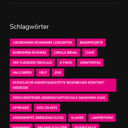
Schlagwörter
3.BOBENHEIM-ROXHEIMER LESEGÄRTEN
BANDPROJEKTE
BOBENHEIM-ROXHEIM
CAROLA BIEHAL
CHOR
DER FLIEGENDE NIKOLAUS
E-PIANO
GIRAFFENTAG
HALLOWEEN
HELP
JENS
KATHOLISCHE KINDERTAGESSTÄTTE REGENBOGEN BÜRSTADT-
RIEDRODE
KERSCHENSTEINER GEMEINSCHAFTSSCHULE MANNHEIM KGMS
KEYBOARD
KIDS ON KEYS
KINDERKRIPPE ZWERGENSCHLOSS
KLAVIER
LAMPERTHEIM
MANNHEIM
MELANIE SCHLÜTER
MUSIKSCHULE