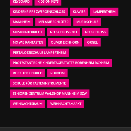
KEYBOARD
KIDS ON KEYS
KINDERKRIPPE ZWERGENSCHLOSS
KLAVIER
LAMPERTHEIM
MANNHEIM
MELANIE SCHLÜTER
MUSIKSCHULE
MUSIKUNTERRICHT
NEUSCHLOSS.NET
NEUSCHLOSS
NIX WIE RANTASTEN
OLIVER EICHHORN
ORGEL
PESTALOZZISCHULE LAMPERTHEIM
PROTESTANTISCHE KINDERTAGESSTÄTTE BOBENHEIM ROXHEIM
ROCK THE CHURCH
ROXHEIM
SCHULE FÜR TASTENINSTRUMENTE
SENIOREN ZENTRUM WALDHOF MANNHEIM SZW
WEIHNACHTSBAUM
WEIHNACHTSMARKT