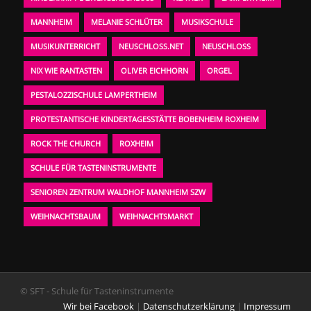
MANNHEIM
MELANIE SCHLÜTER
MUSIKSCHULE
MUSIKUNTERRICHT
NEUSCHLOSS.NET
NEUSCHLOSS
NIX WIE RANTASTEN
OLIVER EICHHORN
ORGEL
PESTALOZZISCHULE LAMPERTHEIM
PROTESTANTISCHE KINDERTAGESSTÄTTE BOBENHEIM ROXHEIM
ROCK THE CHURCH
ROXHEIM
SCHULE FÜR TASTENINSTRUMENTE
SENIOREN ZENTRUM WALDHOF MANNHEIM SZW
WEIHNACHTSBAUM
WEIHNACHTSMARKT
© SFT - Schule für Tasteninstrumente
Wir bei Facebook
|
Datenschutzerklärung
|
Impressum