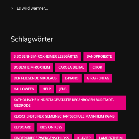
Es wird wärmer…
Schlagwörter
3.BOBENHEIM-ROXHEIMER LESEGÄRTEN
BANDPROJEKTE
BOBENHEIM-ROXHEIM
CAROLA BIEHAL
CHOR
DER FLIEGENDE NIKOLAUS
E-PIANO
GIRAFFENTAG
HALLOWEEN
HELP
JENS
KATHOLISCHE KINDERTAGESSTÄTTE REGENBOGEN BÜRSTADT-
RIEDRODE
KERSCHENSTEINER GEMEINSCHAFTSSCHULE MANNHEIM KGMS
KEYBOARD
KIDS ON KEYS
KINDERKRIPPE ZWERGENSCHLOSS
KLAVIER
LAMPERTHEIM