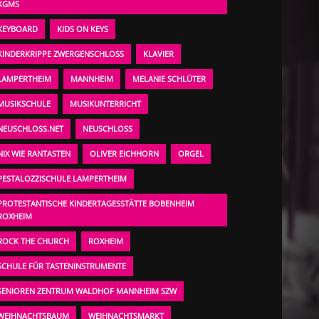
KGMS
KEYBOARD
KIDS ON KEYS
KINDERKRIPPE ZWERGENSCHLOSS
KLAVIER
LAMPERTHEIM
MANNHEIM
MELANIE SCHLÜTER
MUSIKSCHULE
MUSIKUNTERRICHT
NEUSCHLOSS.NET
NEUSCHLOSS
NIX WIE RANTASTEN
OLIVER EICHHORN
ORGEL
PESTALOZZISCHULE LAMPERTHEIM
PROTESTANTISCHE KINDERTAGESSTÄTTE BOBENHEIM
ROXHEIM
ROCK THE CHURCH
ROXHEIM
SCHULE FÜR TASTENINSTRUMENTE
SENIOREN ZENTRUM WALDHOF MANNHEIM SZW
WEIHNACHTSBAUM
WEIHNACHTSMARKT