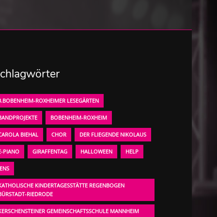
chlagwörter
3.BOBENHEIM-ROXHEIMER LESEGÄRTEN
BANDPROJEKTE
BOBENHEIM-ROXHEIM
CAROLA BIEHAL
CHOR
DER FLIEGENDE NIKOLAUS
E-PIANO
GIRAFFENTAG
HALLOWEEN
HELP
JENS
KATHOLISCHE KINDERTAGESSTÄTTE REGENBOGEN
BÜRSTADT-RIEDRODE
KERSCHENSTEINER GEMEINSCHAFTSSCHULE MANNHEIM