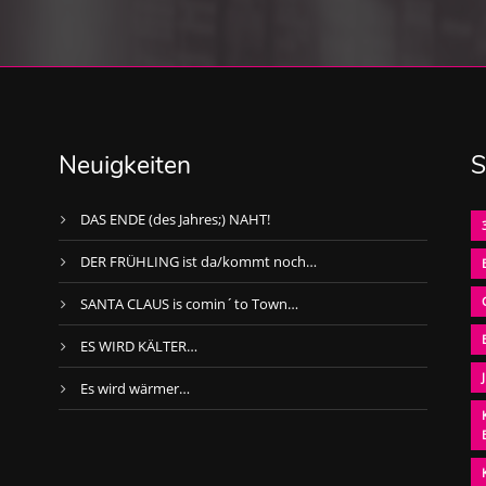
Neuigkeiten
S
DAS ENDE (des Jahres;) NAHT!
DER FRÜHLING ist da/kommt noch…
SANTA CLAUS is comin´to Town…
ES WIRD KÄLTER…
Es wird wärmer…