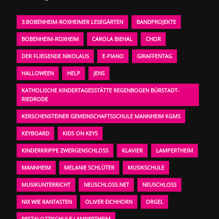
3.BOBENHEIM-ROXHEIMER LESEGÄRTEN
BANDPROJEKTE
BOBENHEIM-ROXHEIM
CAROLA BIEHAL
CHOR
DER FLIEGENDE NIKOLAUS
E-PIANO
GIRAFFENTAG
HALLOWEEN
HELP
JENS
KATHOLISCHE KINDERTAGESSTÄTTE REGENBOGEN BÜRSTADT-
RIEDRODE
KERSCHENSTEINER GEMEINSCHAFTSSCHULE MANNHEIM KGMS
KEYBOARD
KIDS ON KEYS
KINDERKRIPPE ZWERGENSCHLOSS
KLAVIER
LAMPERTHEIM
MANNHEIM
MELANIE SCHLÜTER
MUSIKSCHULE
MUSIKUNTERRICHT
NEUSCHLOSS.NET
NEUSCHLOSS
NIX WIE RANTASTEN
OLIVER EICHHORN
ORGEL
PESTALOZZISCHULE LAMPERTHEIM