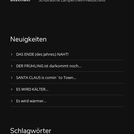
Schulräume Lampertheim-Neuschloß
Neuigkeiten
DAS ENDE (des Jahres;) NAHT!
DER FRÜHLING ist da/kommt noch…
SANTA CLAUS is comin´to Town…
ES WIRD KÄLTER…
Es wird wärmer…
Schlagwörter