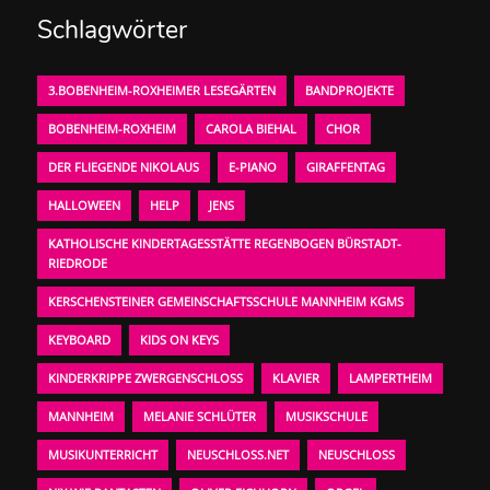
Schlagwörter
3.BOBENHEIM-ROXHEIMER LESEGÄRTEN
BANDPROJEKTE
BOBENHEIM-ROXHEIM
CAROLA BIEHAL
CHOR
DER FLIEGENDE NIKOLAUS
E-PIANO
GIRAFFENTAG
HALLOWEEN
HELP
JENS
KATHOLISCHE KINDERTAGESSTÄTTE REGENBOGEN BÜRSTADT-
RIEDRODE
KERSCHENSTEINER GEMEINSCHAFTSSCHULE MANNHEIM KGMS
KEYBOARD
KIDS ON KEYS
KINDERKRIPPE ZWERGENSCHLOSS
KLAVIER
LAMPERTHEIM
MANNHEIM
MELANIE SCHLÜTER
MUSIKSCHULE
MUSIKUNTERRICHT
NEUSCHLOSS.NET
NEUSCHLOSS