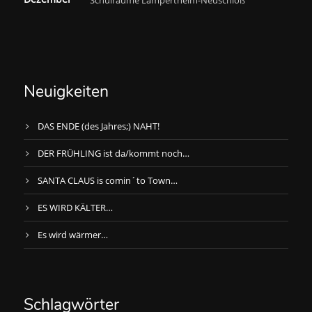
Schulräume Lampertheim-Neuschloß
Neuigkeiten
DAS ENDE (des Jahres;) NAHT!
DER FRÜHLING ist da/kommt noch…
SANTA CLAUS is comin´to Town…
ES WIRD KÄLTER…
Es wird wärmer…
Schlagwörter