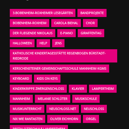
3.BOBENHEIM-ROXHEIMER LESEGÄRTEN
BANDPROJEKTE
BOBENHEIM-ROXHEIM
CAROLA BIEHAL
CHOR
DER FLIEGENDE NIKOLAUS
E-PIANO
GIRAFFENTAG
HALLOWEEN
HELP
JENS
KATHOLISCHE KINDERTAGESSTÄTTE REGENBOGEN BÜRSTADT-
RIEDRODE
KERSCHENSTEINER GEMEINSCHAFTSSCHULE MANNHEIM KGMS
KEYBOARD
KIDS ON KEYS
KINDERKRIPPE ZWERGENSCHLOSS
KLAVIER
LAMPERTHEIM
MANNHEIM
MELANIE SCHLÜTER
MUSIKSCHULE
MUSIKUNTERRICHT
NEUSCHLOSS.NET
NEUSCHLOSS
NIX WIE RANTASTEN
OLIVER EICHHORN
ORGEL
PESTALOZZISCHULE LAMPERTHEIM