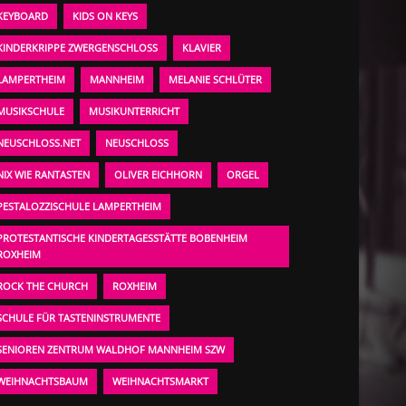
KEYBOARD
KIDS ON KEYS
KINDERKRIPPE ZWERGENSCHLOSS
KLAVIER
LAMPERTHEIM
MANNHEIM
MELANIE SCHLÜTER
MUSIKSCHULE
MUSIKUNTERRICHT
NEUSCHLOSS.NET
NEUSCHLOSS
NIX WIE RANTASTEN
OLIVER EICHHORN
ORGEL
PESTALOZZISCHULE LAMPERTHEIM
PROTESTANTISCHE KINDERTAGESSTÄTTE BOBENHEIM
ROXHEIM
ROCK THE CHURCH
ROXHEIM
SCHULE FÜR TASTENINSTRUMENTE
SENIOREN ZENTRUM WALDHOF MANNHEIM SZW
WEIHNACHTSBAUM
WEIHNACHTSMARKT