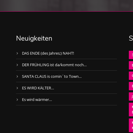
Neuigkeiten
S
DAS ENDE (des Jahres;) NAHT!
DER FRÜHLING ist da/kommt noch…
SANTA CLAUS is comin´to Town…
ES WIRD KÄLTER…
Es wird wärmer…