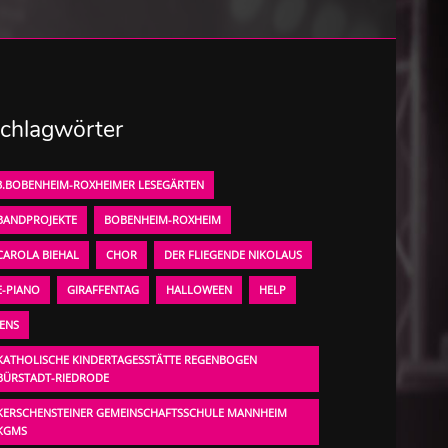
chlagwörter
3.BOBENHEIM-ROXHEIMER LESEGÄRTEN
BANDPROJEKTE
BOBENHEIM-ROXHEIM
CAROLA BIEHAL
CHOR
DER FLIEGENDE NIKOLAUS
E-PIANO
GIRAFFENTAG
HALLOWEEN
HELP
JENS
KATHOLISCHE KINDERTAGESSTÄTTE REGENBOGEN
BÜRSTADT-RIEDRODE
KERSCHENSTEINER GEMEINSCHAFTSSCHULE MANNHEIM
KGMS