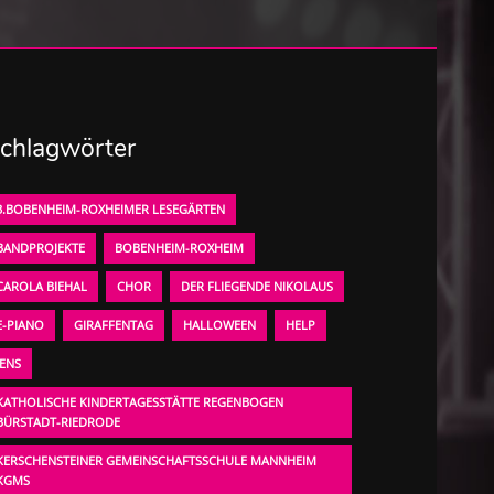
chlagwörter
3.BOBENHEIM-ROXHEIMER LESEGÄRTEN
BANDPROJEKTE
BOBENHEIM-ROXHEIM
CAROLA BIEHAL
CHOR
DER FLIEGENDE NIKOLAUS
E-PIANO
GIRAFFENTAG
HALLOWEEN
HELP
JENS
KATHOLISCHE KINDERTAGESSTÄTTE REGENBOGEN
BÜRSTADT-RIEDRODE
KERSCHENSTEINER GEMEINSCHAFTSSCHULE MANNHEIM
KGMS