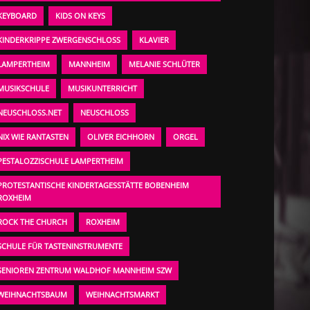
KEYBOARD
KIDS ON KEYS
KINDERKRIPPE ZWERGENSCHLOSS
KLAVIER
LAMPERTHEIM
MANNHEIM
MELANIE SCHLÜTER
MUSIKSCHULE
MUSIKUNTERRICHT
NEUSCHLOSS.NET
NEUSCHLOSS
NIX WIE RANTASTEN
OLIVER EICHHORN
ORGEL
PESTALOZZISCHULE LAMPERTHEIM
PROTESTANTISCHE KINDERTAGESSTÄTTE BOBENHEIM
ROXHEIM
ROCK THE CHURCH
ROXHEIM
SCHULE FÜR TASTENINSTRUMENTE
SENIOREN ZENTRUM WALDHOF MANNHEIM SZW
WEIHNACHTSBAUM
WEIHNACHTSMARKT