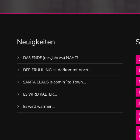
Neuigkeiten
S
DAS ENDE (des Jahres;) NAHT!
DER FRÜHLING ist da/kommt noch…
SANTA CLAUS is comin´to Town…
ES WIRD KÄLTER…
Es wird wärmer…