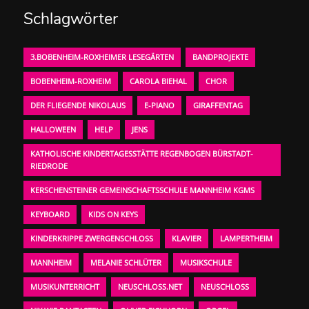
Schlagwörter
3.BOBENHEIM-ROXHEIMER LESEGÄRTEN
BANDPROJEKTE
BOBENHEIM-ROXHEIM
CAROLA BIEHAL
CHOR
DER FLIEGENDE NIKOLAUS
E-PIANO
GIRAFFENTAG
HALLOWEEN
HELP
JENS
KATHOLISCHE KINDERTAGESSTÄTTE REGENBOGEN BÜRSTADT-
RIEDRODE
KERSCHENSTEINER GEMEINSCHAFTSSCHULE MANNHEIM KGMS
KEYBOARD
KIDS ON KEYS
KINDERKRIPPE ZWERGENSCHLOSS
KLAVIER
LAMPERTHEIM
MANNHEIM
MELANIE SCHLÜTER
MUSIKSCHULE
MUSIKUNTERRICHT
NEUSCHLOSS.NET
NEUSCHLOSS