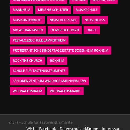
MANNHEIM
MELANIE SCHLÜTER
MUSIKSCHULE
MUSIKUNTERRICHT
NEUSCHLOSS.NET
NEUSCHLOSS
NIX WIE RANTASTEN
OLIVER EICHHORN
ORGEL
PESTALOZZISCHULE LAMPERTHEIM
PROTESTANTISCHE KINDERTAGESSTÄTTE BOBENHEIM ROXHEIM
ROCK THE CHURCH
ROXHEIM
SCHULE FÜR TASTENINSTRUMENTE
SENIOREN ZENTRUM WALDHOF MANNHEIM SZW
WEIHNACHTSBAUM
WEIHNACHTSMARKT
© SFT - Schule für Tasteninstrumente
Wir bei Facebook
|
Datenschutzerklärung
|
Impressum