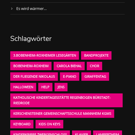
Es wird wärmer…
Schlagwörter
3.BOBENHEIM-ROXHEIMER LESEGÄRTEN
BANDPROJEKTE
BOBENHEIM-ROXHEIM
CAROLA BIEHAL
CHOR
DER FLIEGENDE NIKOLAUS
E-PIANO
GIRAFFENTAG
HALLOWEEN
HELP
JENS
KATHOLISCHE KINDERTAGESSTÄTTE REGENBOGEN BÜRSTADT-
RIEDRODE
KERSCHENSTEINER GEMEINSCHAFTSSCHULE MANNHEIM KGMS
KEYBOARD
KIDS ON KEYS
KINDERKRIPPE ZWERGENSCHLOSS
KLAVIER
LAMPERTHEIM