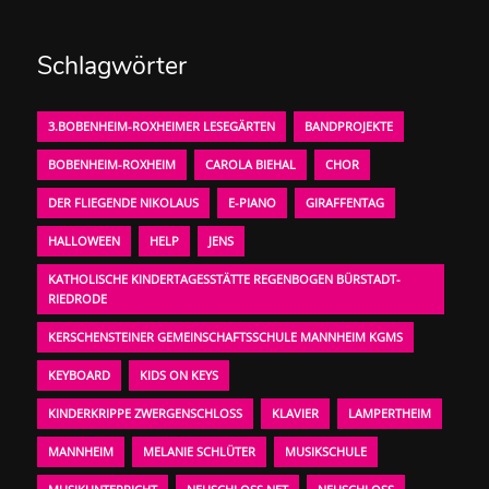
Schlagwörter
3.BOBENHEIM-ROXHEIMER LESEGÄRTEN
BANDPROJEKTE
BOBENHEIM-ROXHEIM
CAROLA BIEHAL
CHOR
DER FLIEGENDE NIKOLAUS
E-PIANO
GIRAFFENTAG
HALLOWEEN
HELP
JENS
KATHOLISCHE KINDERTAGESSTÄTTE REGENBOGEN BÜRSTADT-
RIEDRODE
KERSCHENSTEINER GEMEINSCHAFTSSCHULE MANNHEIM KGMS
KEYBOARD
KIDS ON KEYS
KINDERKRIPPE ZWERGENSCHLOSS
KLAVIER
LAMPERTHEIM
MANNHEIM
MELANIE SCHLÜTER
MUSIKSCHULE