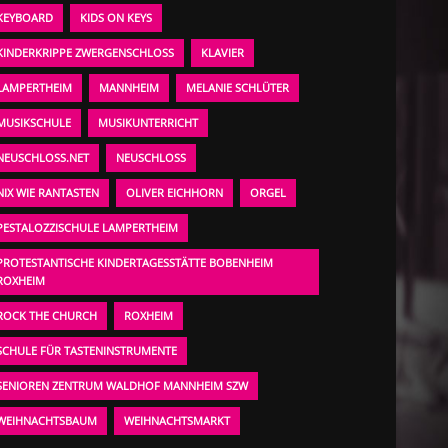
KEYBOARD
KIDS ON KEYS
KINDERKRIPPE ZWERGENSCHLOSS
KLAVIER
LAMPERTHEIM
MANNHEIM
MELANIE SCHLÜTER
MUSIKSCHULE
MUSIKUNTERRICHT
NEUSCHLOSS.NET
NEUSCHLOSS
NIX WIE RANTASTEN
OLIVER EICHHORN
ORGEL
PESTALOZZISCHULE LAMPERTHEIM
PROTESTANTISCHE KINDERTAGESSTÄTTE BOBENHEIM
ROXHEIM
ROCK THE CHURCH
ROXHEIM
SCHULE FÜR TASTENINSTRUMENTE
SENIOREN ZENTRUM WALDHOF MANNHEIM SZW
WEIHNACHTSBAUM
WEIHNACHTSMARKT