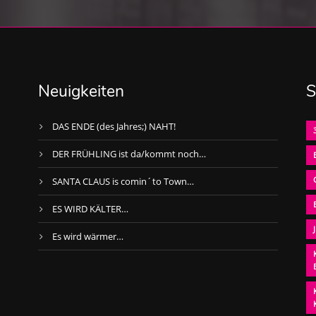
Neuigkeiten
S
DAS ENDE (des Jahres;) NAHT!
DER FRÜHLING ist da/kommt noch…
SANTA CLAUS is comin´to Town…
ES WIRD KÄLTER…
Es wird wärmer…