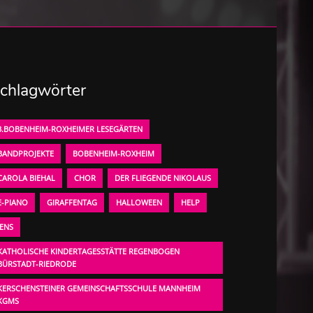
chlagwörter
3.BOBENHEIM-ROXHEIMER LESEGÄRTEN
BANDPROJEKTE
BOBENHEIM-ROXHEIM
CAROLA BIEHAL
CHOR
DER FLIEGENDE NIKOLAUS
E-PIANO
GIRAFFENTAG
HALLOWEEN
HELP
JENS
KATHOLISCHE KINDERTAGESSTÄTTE REGENBOGEN
BÜRSTADT-RIEDRODE
KERSCHENSTEINER GEMEINSCHAFTSSCHULE MANNHEIM
KGMS