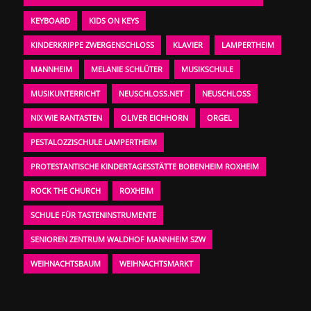
KEYBOARD
KIDS ON KEYS
KINDERKRIPPE ZWERGENSCHLOSS
KLAVIER
LAMPERTHEIM
MANNHEIM
MELANIE SCHLÜTER
MUSIKSCHULE
MUSIKUNTERRICHT
NEUSCHLOSS.NET
NEUSCHLOSS
NIX WIE RANTASTEN
OLIVER EICHHORN
ORGEL
PESTALOZZISCHULE LAMPERTHEIM
PROTESTANTISCHE KINDERTAGESSTÄTTE BOBENHEIM ROXHEIM
ROCK THE CHURCH
ROXHEIM
SCHULE FÜR TASTENINSTRUMENTE
SENIOREN ZENTRUM WALDHOF MANNHEIM SZW
WEIHNACHTSBAUM
WEIHNACHTSMARKT