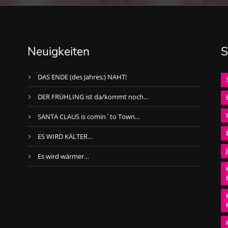
Neuigkeiten
S
DAS ENDE (des Jahres;) NAHT!
DER FRÜHLING ist da/kommt noch…
SANTA CLAUS is comin´to Town…
ES WIRD KÄLTER…
Es wird wärmer…