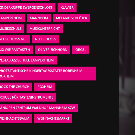
KINDERKRIPPE ZWERGENSCHLOSS
KLAVIER
LAMPERTHEIM
MANNHEIM
MELANIE SCHLÜTER
MUSIKSCHULE
MUSIKUNTERRICHT
NEUSCHLOSS.NET
NEUSCHLOSS
NIX WIE RANTASTEN
OLIVER EICHHORN
ORGEL
PESTALOZZISCHULE LAMPERTHEIM
PROTESTANTISCHE KINDERTAGESSTÄTTE BOBENHEIM
ROXHEIM
ROCK THE CHURCH
ROXHEIM
SCHULE FÜR TASTENINSTRUMENTE
SENIOREN ZENTRUM WALDHOF MANNHEIM SZW
WEIHNACHTSBAUM
WEIHNACHTSMARKT