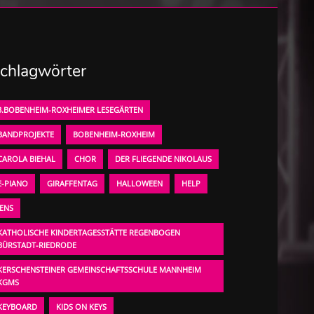
chlagwörter
3.BOBENHEIM-ROXHEIMER LESEGÄRTEN
BANDPROJEKTE
BOBENHEIM-ROXHEIM
CAROLA BIEHAL
CHOR
DER FLIEGENDE NIKOLAUS
E-PIANO
GIRAFFENTAG
HALLOWEEN
HELP
JENS
KATHOLISCHE KINDERTAGESSTÄTTE REGENBOGEN
BÜRSTADT-RIEDRODE
KERSCHENSTEINER GEMEINSCHAFTSSCHULE MANNHEIM
KGMS
KEYBOARD
KIDS ON KEYS