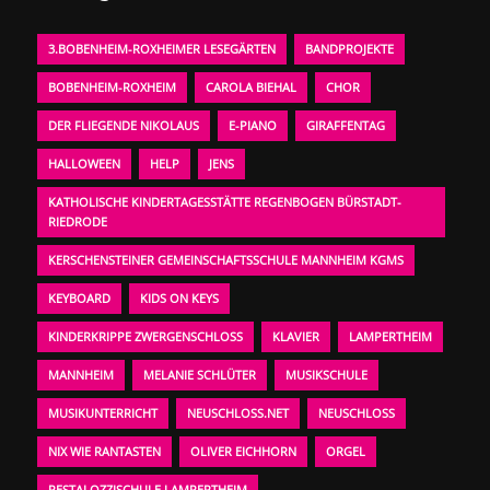
3.BOBENHEIM-ROXHEIMER LESEGÄRTEN
BANDPROJEKTE
BOBENHEIM-ROXHEIM
CAROLA BIEHAL
CHOR
DER FLIEGENDE NIKOLAUS
E-PIANO
GIRAFFENTAG
HALLOWEEN
HELP
JENS
KATHOLISCHE KINDERTAGESSTÄTTE REGENBOGEN BÜRSTADT-
RIEDRODE
KERSCHENSTEINER GEMEINSCHAFTSSCHULE MANNHEIM KGMS
KEYBOARD
KIDS ON KEYS
KINDERKRIPPE ZWERGENSCHLOSS
KLAVIER
LAMPERTHEIM
MANNHEIM
MELANIE SCHLÜTER
MUSIKSCHULE
MUSIKUNTERRICHT
NEUSCHLOSS.NET
NEUSCHLOSS
NIX WIE RANTASTEN
OLIVER EICHHORN
ORGEL
PESTALOZZISCHULE LAMPERTHEIM