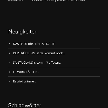
Schulräume Lampertheim-Neuschloß
Neuigkeiten
DAS ENDE (des Jahres;) NAHT!
DER FRÜHLING ist da/kommt noch…
SANTA CLAUS is comin´to Town…
ES WIRD KÄLTER…
Es wird wärmer…
Schlagwörter