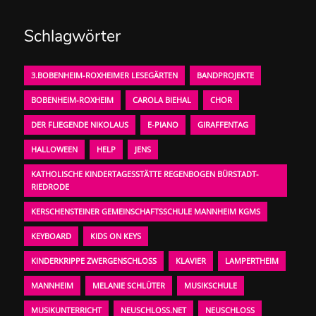
Schlagwörter
3.BOBENHEIM-ROXHEIMER LESEGÄRTEN
BANDPROJEKTE
BOBENHEIM-ROXHEIM
CAROLA BIEHAL
CHOR
DER FLIEGENDE NIKOLAUS
E-PIANO
GIRAFFENTAG
HALLOWEEN
HELP
JENS
KATHOLISCHE KINDERTAGESSTÄTTE REGENBOGEN BÜRSTADT-
RIEDRODE
KERSCHENSTEINER GEMEINSCHAFTSSCHULE MANNHEIM KGMS
KEYBOARD
KIDS ON KEYS
KINDERKRIPPE ZWERGENSCHLOSS
KLAVIER
LAMPERTHEIM
MANNHEIM
MELANIE SCHLÜTER
MUSIKSCHULE
MUSIKUNTERRICHT
NEUSCHLOSS.NET
NEUSCHLOSS