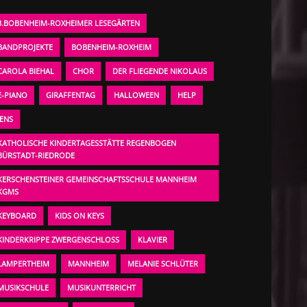
3.BOBENHEIM-ROXHEIMER LESEGÄRTEN
BANDPROJEKTE
BOBENHEIM-ROXHEIM
CAROLA BIEHAL
CHOR
DER FLIEGENDE NIKOLAUS
E-PIANO
GIRAFFENTAG
HALLOWEEN
HELP
JENS
KATHOLISCHE KINDERTAGESSTÄTTE REGENBOGEN
BÜRSTADT-RIEDRODE
KERSCHENSTEINER GEMEINSCHAFTSSCHULE MANNHEIM
KGMS
KEYBOARD
KIDS ON KEYS
KINDERKRIPPE ZWERGENSCHLOSS
KLAVIER
LAMPERTHEIM
MANNHEIM
MELANIE SCHLÜTER
MUSIKSCHULE
MUSIKUNTERRICHT