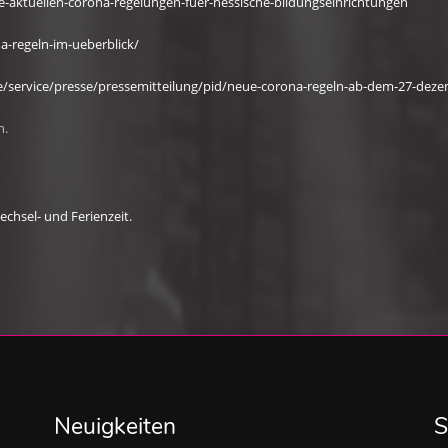
e-aktuellen-corona-regelungen-fuer-hessische-bildungseinrichtungen
na-regeln-im-ueberblick/
service/presse/pressemitteilung/pid/neue-corona-regeln-ab-dem-27-deze
n.
chsel- und Ferienzeit.
Neuigkeiten
S