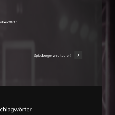
mber-2021/
Spiesberger wird teurer!
chlagwörter