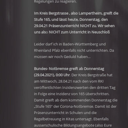
Regelungen zu reagieren.
Im Kreis Bergstrasse , also Lampertheim, greift die
Stufe 165, und lässt heute, Donnerstag, den
29.04.21 Präsenzunterricht NICHT zu. Wir sehen
uns als
o
NICHT zum Unterricht in Neuschloß
Leider darf ich in Baden-Württemberg und
Rheinland Pfalz ebenfalls nicht unterrichten. Da
müssen wir noch Geduld haben…
Bundes- Notbremse greift ab Donnerstag
(29.04.2021), 0:00 Uhr
. Der Kreis Bergstraße hat
am Mittwoch, 28.04.21 nach den vom RKI
veröffentlichten Inzidenzwerten den dritten Tag
in Folge eine Inzidenz von 165 überschritten.
Damit greift ab dem kommenden Donnerstag die
„Stufe 165“ der Corona-Notbremse. Damit ist der
Präsenzunterricht in Schulen und die
Regelbetreuung in Kitas untersagt. Ebenfalls
ausserschulische Bildungsangebote (also Eure