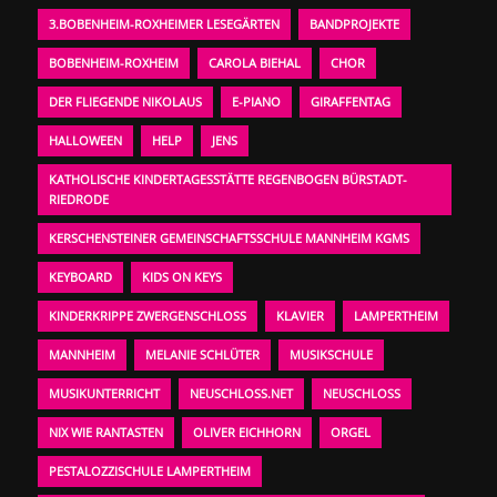
3.BOBENHEIM-ROXHEIMER LESEGÄRTEN
BANDPROJEKTE
BOBENHEIM-ROXHEIM
CAROLA BIEHAL
CHOR
DER FLIEGENDE NIKOLAUS
E-PIANO
GIRAFFENTAG
HALLOWEEN
HELP
JENS
KATHOLISCHE KINDERTAGESSTÄTTE REGENBOGEN BÜRSTADT-
RIEDRODE
KERSCHENSTEINER GEMEINSCHAFTSSCHULE MANNHEIM KGMS
KEYBOARD
KIDS ON KEYS
KINDERKRIPPE ZWERGENSCHLOSS
KLAVIER
LAMPERTHEIM
MANNHEIM
MELANIE SCHLÜTER
MUSIKSCHULE
MUSIKUNTERRICHT
NEUSCHLOSS.NET
NEUSCHLOSS
NIX WIE RANTASTEN
OLIVER EICHHORN
ORGEL
PESTALOZZISCHULE LAMPERTHEIM